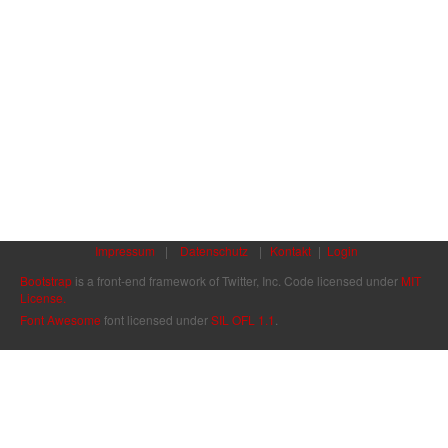
Impressum
|
Datenschutz
|
Kontakt
|
Login
Bootstrap
is a front-end framework of Twitter, Inc. Code licensed under
MIT
License.
Font Awesome
font licensed under
SIL OFL 1.1
.