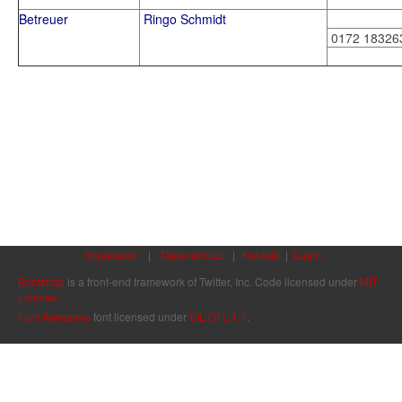
Betreuer
Ringo Schmidt
0172 18326
Impressum
|
Datenschutz
|
Kontakt
|
Login
Bootstrap
is a front-end framework of Twitter, Inc. Code licensed under
MIT
License.
Font Awesome
font licensed under
SIL OFL 1.1
.