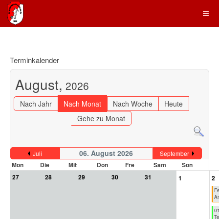
Terminkalender
August,
2026
Nach Jahr
Nach Monat
Nach Woche
Heute
Gehe zu Monat
06. August 2026
Juli
September
Mon
Die
Mit
Don
Fre
Sam
Son
27
28
29
30
31
1
2
Fe
Am
0
Te